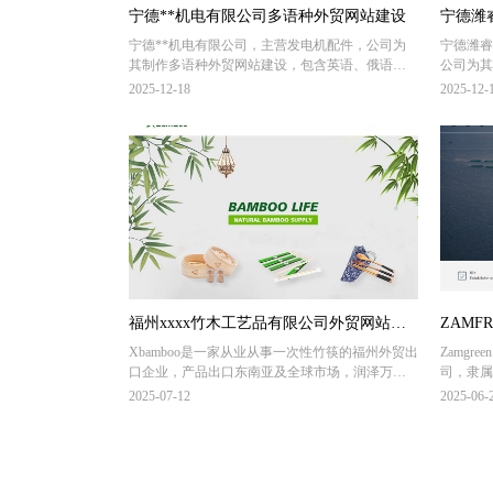
宁德**机电有限公司多语种外贸网站建设
宁德潍
宁德**机电有限公司，主营发电机配件，公司为
宁德潍睿
其制作多语种外贸网站建设，包含英语、俄语、
公司为其
西班牙语、葡萄语、法语、阿拉伯语、土耳其语
俄语、西
2025-12-18
2025-12-
等11个语种多语种网站建设，面向全球200多个搜
耳其语等
索引擎优化推广。
多个搜索
福州xxxx竹木工艺品有限公司外贸网站建
ZAMF
Xbamboo是一家从业从事一次性竹筷的福州外贸出
Zamgree
设
口企业，产品出口东南亚及全球市场，润泽万通
司，隶属于
为其提供纯英文外贸网站建设服务。搭配
在赞比亚
2025-07-12
2025-06-
wordpress开源建站系统，并提供网站谷歌SEO优
苗等多个
化，海外搜索引流服务。
地，是南
为Zam
营服务。