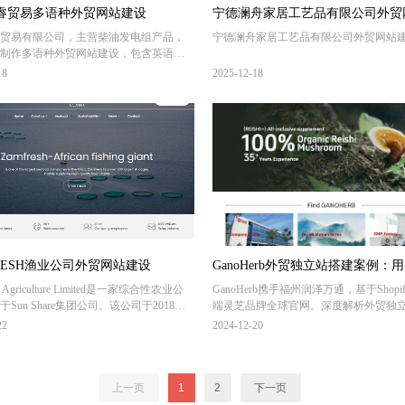
睿贸易多语种外贸网站建设
宁德澜舟家居工艺品有限公司外贸
贸易有限公司，主营柴油发电组产品，
宁德澜舟家居工艺品有限公司外贸网站
设
制作多语种外贸网站建设，包含英语、
班牙语、葡萄语、法语、阿拉伯语、土
18
2025-12-18
11个语种多语种网站建设，面向全球200
引擎优化推广。
RESH渔业公司外贸网站建设
GanoHerb外贸独立站搭建案例：用Sh
n Agriculture Limited是一家综合性农业公
GanoHerb携手福州润泽万通，基于Shopi
打造高端灵芝品牌全球官网
Sun Share集团公司。该公司于2018年
端灵芝品牌全球官网。深度解析外贸独立站
成立，业务涵盖渔业、养殖、种植和种
设计、产品展示系统、多语言SEO优化
22
2024-12-20
领域。Zamfresh公司已经拥有3万公顷土
部非洲最大的渔业公司之一，润泽万通
green提供官网设计、外贸网站建设、SEO运
上一页
1
2
下一页