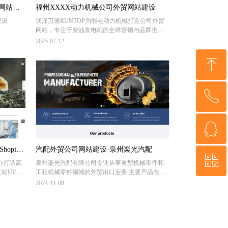
网站建
福州XXXX动力机械公司外贸网站建设
建设
润泽万通RUNTOP为能电动力机械打造公司外贸
网站，专注于柴油发电机的全球营销与品牌推
广。该网站将全面展示能电动力科技的高品质柴
2025-07-12
油发电机系列，包括其先进技术、高效性能及广
泛应用领域。通过深度整合搜索引擎优化（SEO）
ꁸ
策略、多语言支持及社媒营销，为公司实现海外
精准营销，快速触达全球买家。
ꂅ
回到顶部
ꁗ
13805088319
opify
汽配外贸公司网站建设-泉州楽光汽配
ꀥ
QQ客服
fy打造高
泉州楽光汽配有限公司专业从事重型机械零件和
UI/UX
工程机械零件领域的外贸出口业务,主要产品包括
全流程。
挖掘机铲斗、斗齿、履带链、履带板、履带支重
2024-11-08
轮、托链轮等,润泽万通为其提供英文国际站点、
微信二维码
日语站外贸网站建设服务。