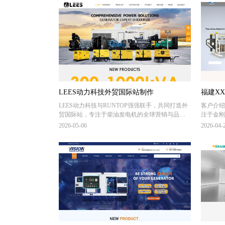
LEES动力科技外贸国际站制作
福建X
LEES动力科技与RUNTOP强强联手，共同打造外
客户介绍
外贸网
贸国际站，专注于柴油发电机的全球营销与品牌
注于金刚
推广。该网站将全面展示能电动力科技的高品质
务，在石
2026-05-06
2026-04-
柴油发电机系列，包括其先进技术、高效性能及
石材矿山
广泛应用领域。通过深度整合搜索引擎优化
系列金刚
（SEO）策略、多语言支持及AI搜索（GEO），
石材机械
实现全网营销引流曝光。
项目介绍
建设服务