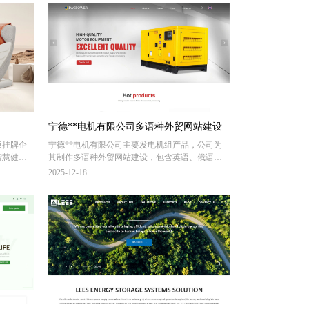
宁德**电机有限公司多语种外贸网站建设
板挂牌企
宁德**电机有限公司主要发电机组产品，公司为
智慧健康
其制作多语种外贸网站建设，包含英语、俄语、
企业使命，
西班牙语、葡萄语、法语、阿拉伯语、土耳其语
2025-12-18
产和销
等11个语种多语种网站建设，面向全球200多个搜
计7万多
索引擎优化推广。
摩椅、商
产品，可
领先地