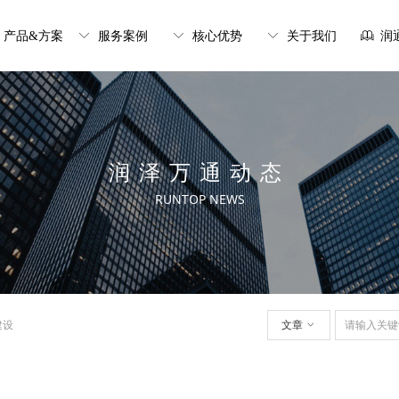
产品&方案
ꀅ
服务案例
ꀅ
核心优势
ꀅ
关于我们
ꁡ
润
润泽万通动态
RUNTOP NEWS
建设
文章
ꀁ