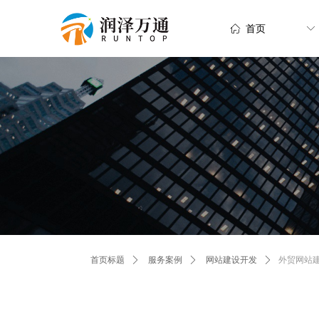
ꀇ
首页
ꀅ
外贸网站
首页标题
ꄲ
服务案例
ꄲ
网站建设开发
ꄲ