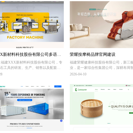
XX新材料科技股份有限公司多语种
荣耀按摩椅品牌官网建设
:福建XXX新材料科技股份有限公司，专
福建荣耀健康科技股份有限公司，新三
站建设
石工具的研发、生产、销售以及配套服
业，是一家综合性集团公司，深耕布局
材工业领域、形成了系列化、智能化的
产业。公司秉承“科技引领健康生活”的
28
2026-04-10
开采设备、石材加工装备以及配套的全
专注于智慧健康产品的设计、研发、生
石绳锯、建筑混凝土切割绳锯等石材等
售，公司已拥有4大智能制造产业园区合
。
平方米，主要生产智能按摩椅、家居按
:公司为其提供多达15个多语种外贸网站
用按摩椅、沙发按摩椅等系列智慧健康
年产按摩椅30万台，在行业内处于相对
位。