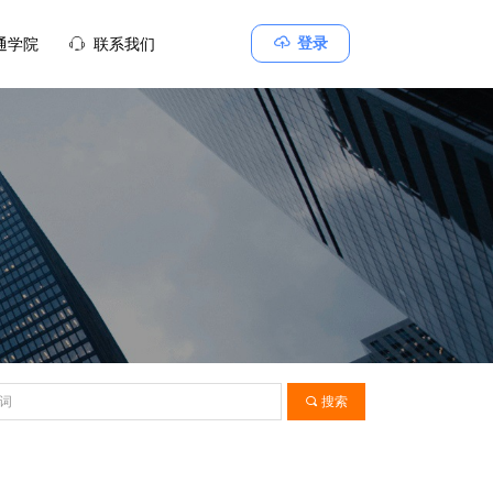
ꁶ
登录
通学院
ꁱ
联系我们
끠
搜索