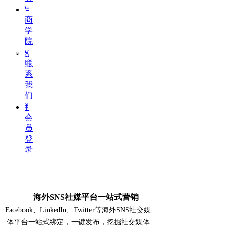
ꁡ
商
学
外贸大数据精准营销
院
ꁱ
源自海外B2B平台、全球专业展会、海关数据
联
等全球800万采购商，主动挖掘开拓
系
我
☑ 全球采购商精准查询
们
ꄑ
会
☑ EDM邮件主动营销
员
登
录
☑ 客户跟踪监控
☑ 交易数据分析
☑ 老客户维护
海外SNS社媒平台一站式营销
Facebook、LinkedIn、Twitter等海外SNS社交媒
☑ 同行竞争分析
体平台一站式绑定，一键发布，挖掘社交媒体