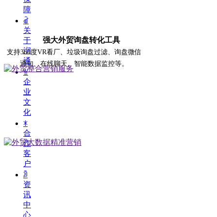
障
ꀶ
关
强大外贸询盘转化工具
于
润
支持360度VR看厂、垃圾询盘过滤、询盘微信
通
通知、在线聊天、智能数据监控等。
ꁡ
企
业
文
化
ꁘ
合
作
客
户
ꀢ
资
讯
中
心