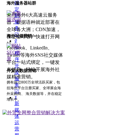
端
海外服务器站群
定
采用海外6大高速云服务
制
服
器，根据语种就近部署在
务
全球各大洲；CDN加速，
☑
海外社媒营销
保证全球客户快速打开网
ꀆ
站。
小
Facebook、LinkedIn、
程
Twitter等海外SNS社交媒体
序
平台一站式绑定，一键发
开
布信息，轻松开展海外社
外贸大数据营销
发
媒精准营销。
服
拥有超过800万全球活跃买家，包
务
括海外平台注册买家、全球展会海
☑
外采购商、 海关数据等，并在稳定
ꁵ
增长中。
新
媒
体
运
营