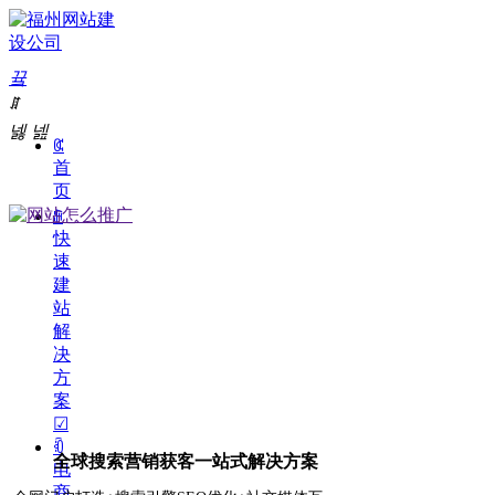
끀
RUNTOP外贸整合精准营销
ꁲ
넳
넲
ꀇ
首
页
ꁶ
快
速
建
站
解
决
方
案
☑
ꂆ
全球搜索营销获客
一站式解决方案
电
商