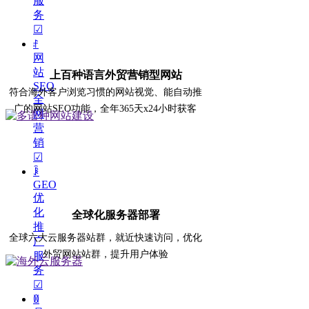
服
务
☑
ꄙ
网
站
上百种语言外贸营销型网站
SEO
符合海外客户浏览习惯的网站视觉、能自动推
全
广的网站SEO功能，全年365天x24小时获客
网
营
销
☑
ꀳ
GEO
优
化
全球化服务器部署
推
全球六大云服务器站群，就近快速访问，优化
广
外贸网站站群，提升用户体验
服
务
☑
ꁙ