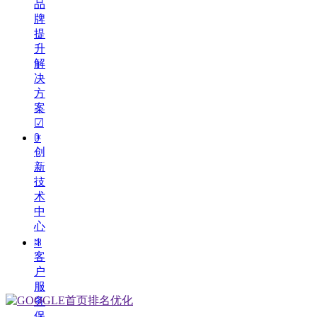
品
牌
提
升
解
决
方
案
☑
谷歌SEO首页排名有保障
ꀖ
创
多语种策略，迅速覆盖全球各本土主流搜索引
新
客
擎，全年365天x24小时不间断获
技
术
中
心
ꄀ
客
户
服
务
保