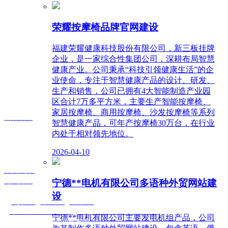
荣耀按摩椅品牌官网建设
福建荣耀健康科技股份有限公司，新三板挂牌
企业，是一家综合性集团公司，深耕布局智慧
健康产业。公司秉承“科技引领健康生活”的企
业使命，专注于智慧健康产品的设计、研发、
生产和销售，公司已拥有4大智能制造产业园
区合计7万多平方米，主要生产智能按摩椅、
家居按摩椅、商用按摩椅、沙发按摩椅等系列
品牌设计
智慧健康产品，可年产按摩椅30万台，在行业
内处于相对领先地位。
2026-04-10
网站建设
商城开发
宁德**电机有限公司多语种外贸网站建
设
©
免责声明
|
隐私政策
|
知识产权
2023 润泽万通
闽ICP备2023003274号
|
公网安备 33010602000750号
宁德**电机有限公司主要发电机组产品，公司
福州网站建设行业知名品牌