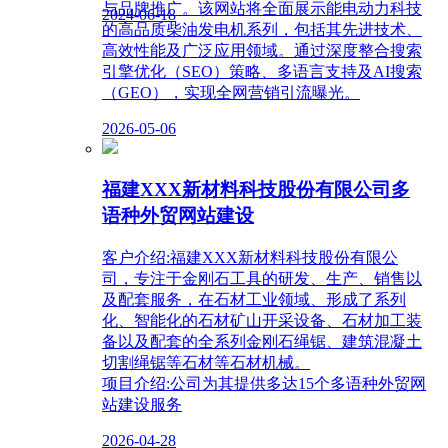
与品牌推广。该网站将全面展示能电动力科技
2024-06-18
的高品质柴油发电机系列，包括其先进技术、
高效性能及广泛应用领域。通过深度整合搜索
引擎优化（SEO）策略、多语言支持及AI搜索
（GEO），实现全网营销引流曝光。
2026-05-06
福建XXX新材料科技股份有限公司多
语种外贸网站建设
客户介绍:福建XXX新材料科技股份有限公
司，专注于金刚石工具的研发、生产、销售以
及配套服务，在石材工业领域、形成了系列
化、智能化的石材矿山开采设备、石材加工装
备以及配套的全系列金刚石绳锯、建筑混凝土
切割绳锯等石材等石材机械。
项目介绍:公司为其提供多达15个多语种外贸网
站建设服务
2026-04-28