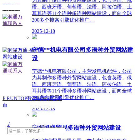
为其制作多语种外贸网站建设，包含英语、俄
合作客户
语、西班牙语、葡萄语、法语、阿拉伯语、土
关于润通
耳其语等11个语种多语种网站建设，面向全球
企业文化
200多个搜索引擎优化推广。
2025-12-18
扫一扫添加
宁德**机电有限公司多语种外贸网站建
微信好友
设
宁德**机电有限公司，主营发电机配件，公司
为其制作多语种外贸网站建设，包含英语、俄
语、西班牙语、葡萄语、法语、阿拉伯语、土
耳其语等11个语种多语种网站建设，面向全球
扫一扫关注
200多个搜索引擎优化推广。
ꁶ
RUNTOP数字化营销云平
微信公众号
台
2025-12-18
联系人：蔡经理
ꄙ
宁德潍睿贸易多语种外贸网站建设
电话/微信：
13805088319