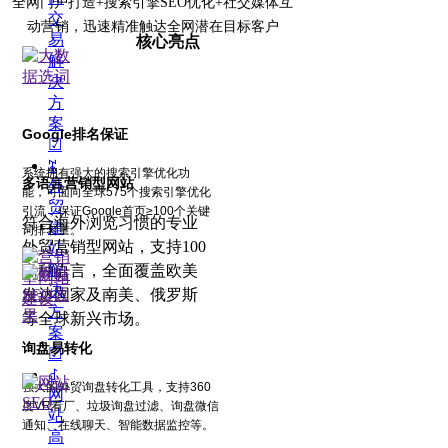
全网门户打造+搜索引擎SEO优化+社交媒体互
交
动营销，迅速精准触达全网潜在目标客户
易
核心亮点
解
决
方
案
Google排名保证
☑
ꄓ
系统拥有强大的搜索引擎优化功
多语言营销型网站
外
能，可面向全球575个搜索引擎优化
贸
引流，保证Google首页≥100个关键
符合海外浏览习惯的专业
建
词排名量。
外贸营销型网站，支持100
站
解
多种语言，全面覆盖欧美
决
发达国家及南美、俄罗斯
方
等全球新兴市场。
案
询盘易转化
☑
ꁐ
强大的外贸询盘转化工具，支持360
网
度VR看厂、垃圾询盘过滤、询盘微信
站
通知、在线聊天、智能数据监控等。
高