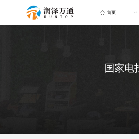
ꀇ
首页
ꀅ
国家电