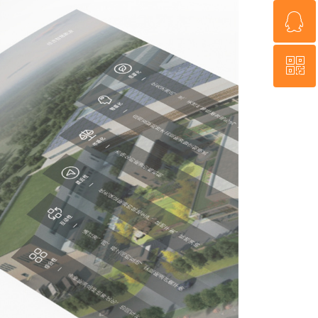
ꁗ
13805088319
ꀥ
QQ客服
微信二维码