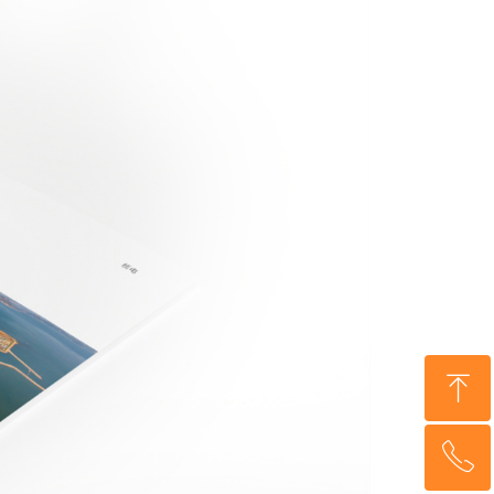
ꁸ
ꂅ
回到顶部