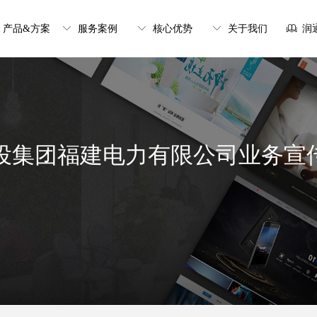
产品&方案
ꀅ
服务案例
ꀅ
核心优势
ꀅ
关于我们
ꁡ
润
投集团福建电力有限公司业务宣