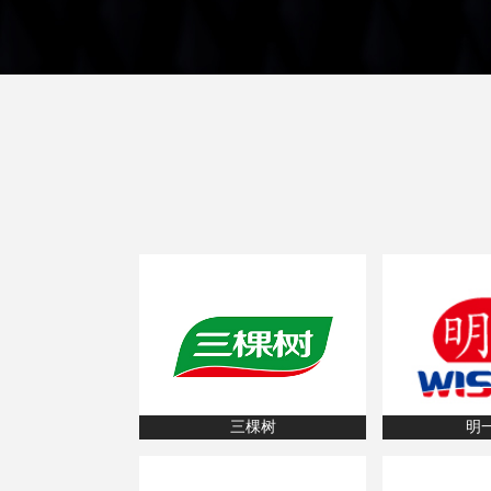
区，中国大路经销商专卖店200+家，覆盖全国20余
省、自治区、直辖市。
三棵树
明