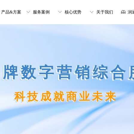
产品&方案
ꀅ
服务案例
ꀅ
核心优势
ꀅ
关于我们
ꁡ
润
品牌数字营销综合
科技成就商业未来