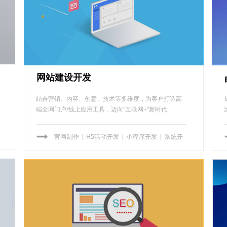
网站建设开发
结合营销、内容、创意、技术等多维度，为客户打造高
端全网门户/线上应用工具，迈向“互联网+”新时代
设
官网制作
|
H5活动开发
|
小程序开发
|
系统开
发