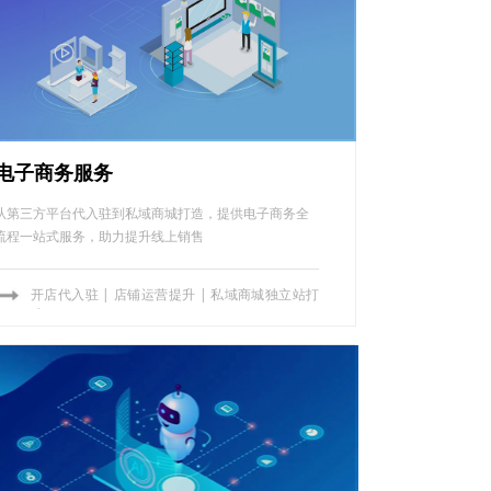
电子商务服务
从第三方平台代入驻到私域商城打造，提供电子商务全
流程一站式服务，助力提升线上销售
MO
MO
ꄸ
ꄸ
开店代入驻
|
店铺运营提升
|
私域商城独立站打
造