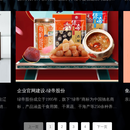
全球
活方式，以全新的设计理念引发眼镜界运动时尚的新潮
女
式服
流。网站作为品牌展示的重要途径，润泽万通RUNTOP
得
从高特的中高端定位出发，进行整体页面形象升级及技
时
术优化，让官网能更完美的体现品牌定位，提升阅读
R
性。
作
企业官网建设-绿帝股份
食
在辽
绿帝股份成立于1995年，旗下“绿帝”商标为中国驰名商
亲
销于
标，产品涵盖干食用菌、干果蔬、干海产等250余种养生
、阳
食材。围绕“中国味，健康味”的品牌理念，为绿帝打造
保产
了集品牌形象展示、产品体系呈现、全国渠道布局于一
上一页
1
2
3
4
下一页
地
体的企业官网，助力这家全国连锁商超精装农业养生食