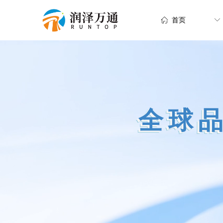
ꀇ
首页
ꀅ
全球