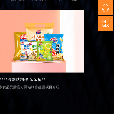
ꁗ
性应该拥有自己的时尚主张，坚持品质要求，给予懂
13805088319
品质生活的当代女性独一无二的时尚品味，传达了新
代女性追求自我、个性的生活态度。润泽万通
ꀥ
QQ客服
UNTOP于2021年负责了FION品牌网站的设计改版工
。
微信二维码
品品牌网站制作-亲亲食品
亲食品品牌官方网站制作建设项目介绍