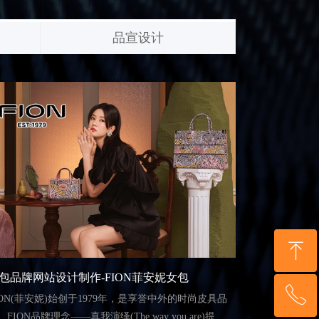
品宣设计
ꁸ
包品牌网站设计制作-FION菲安妮女包
ꂅ
回到顶部
ION(菲安妮)始创于1979年，是享誉中外的时尚皮具品
。FION品牌理念——真我演绎(The way you are)提倡