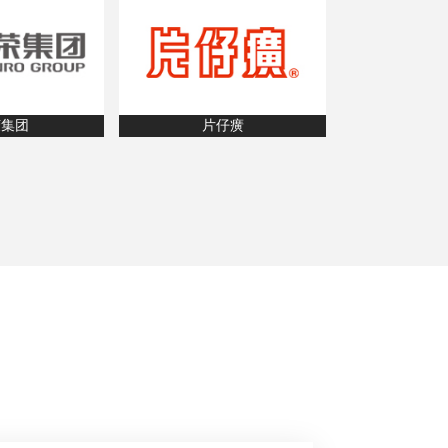
荣集团
片仔癀