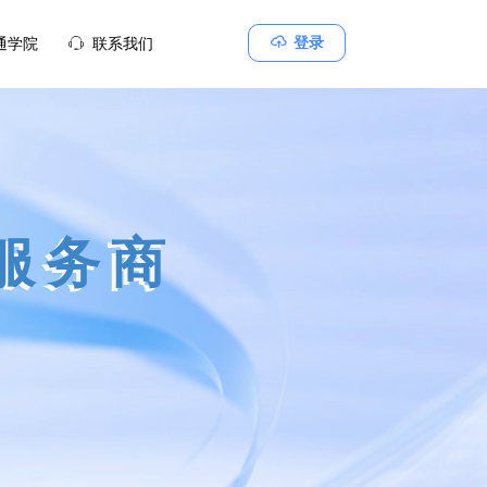
ꁶ
登录
通学院
ꁱ
联系我们
服务商