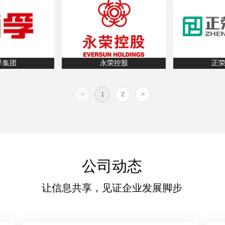
孚集团
永荣控股
正
<
1
2
>
公司动态
让信息共享，见证企业发展脚步