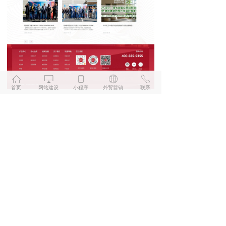
ꀇ
ꀖ
ꀆ
ꄓ
ꂅ
首页
网站建设
小程序
外贸营销
联系
上一篇：
无
下一篇：
无
ꄙ
福州网站建设行业知名品牌